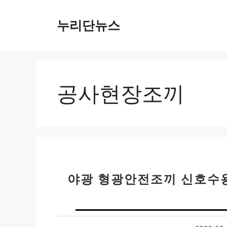
컨
텐
누리단뉴스
츠
로
건
너
뛰
공사현장조끼
기
야광 형광안전조끼 신호수