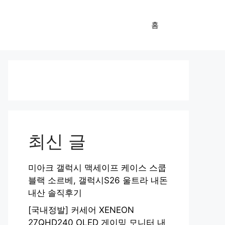
홈
최신 글
미아크 갤럭시 맥세이프 케이스 스쿱
블랙 소르베, 갤럭시S26 울트라 내돈
내산 솔직후기
[국내정발] 커세어 XENEON
27QHD240 OLED 게이밍 모니터 내