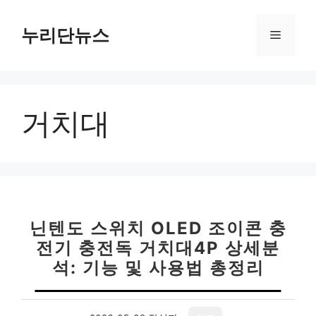
컨
텐
누리단뉴스
메
츠
로
뉴
건
너
거치대
뛰
기
닌텐도 스위치 OLED 조이콘 충
전기 충전독 거치대4P 상세분
석: 기능 및 사용법 총정리