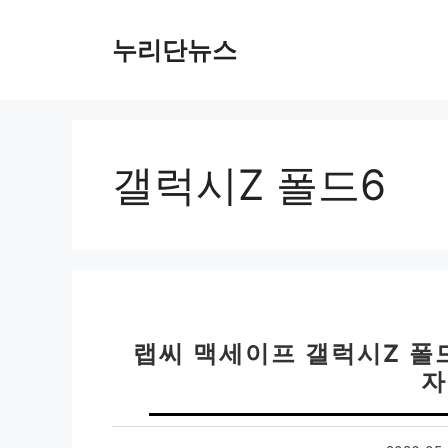
컨
텐
누리단뉴스
츠
로
건
너
뛰
갤럭시Z 폴드6
기
랩씨 맥세이프 갤럭시Z 폴
자