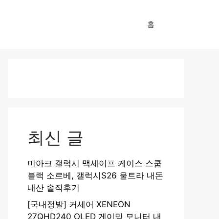
홈
최신 글
미아크 갤럭시 맥세이프 케이스 스쿱
블랙 소르베, 갤럭시S26 울트라 내돈
내산 솔직후기
[국내정발] 커세어 XENEON
27QHD240 OLED 게이밍 모니터 내