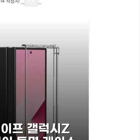
14
작성자:
기자