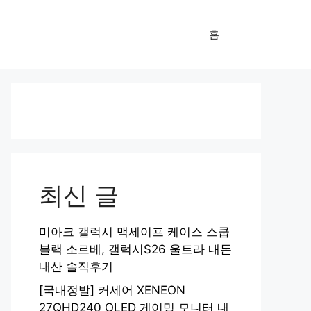
홈
최신 글
미아크 갤럭시 맥세이프 케이스 스쿱
블랙 소르베, 갤럭시S26 울트라 내돈
내산 솔직후기
[국내정발] 커세어 XENEON
27QHD240 OLED 게이밍 모니터 내