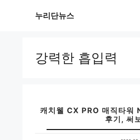
컨
텐
누리단뉴스
츠
로
건
너
뛰
강력한 흡입력
기
캐치웰 CX PRO 매직타워
후기, 써