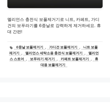
멜리언스 충전식 보풀제거기로 니트, 카페트, 가디
건의 보푸라기를 6중날로 강력하게 제거하세요. 휴
대 간편!
태
6중날 보풀제거기
,
가디건 보풀제거기
,
니트 보풀
그
제거기
,
멜리언스 세탁소용 충전식 보풀제거기
,
멜리언
스 스토어
,
보푸라기 제거기
,
카페트 보풀제거기
,
휴
대용 보풀제거기