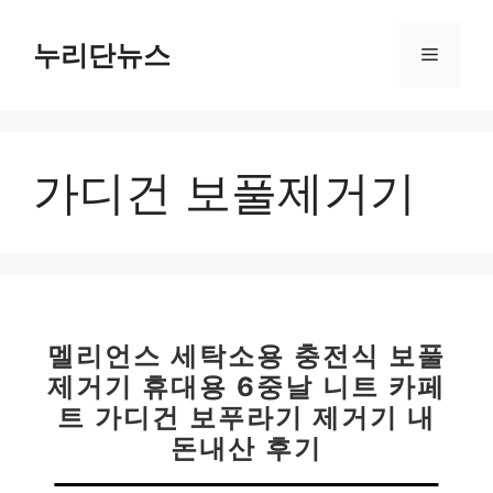
컨
텐
누리단뉴스
메
츠
로
뉴
건
너
가디건 보풀제거기
뛰
기
멜리언스 세탁소용 충전식 보풀
제거기 휴대용 6중날 니트 카페
트 가디건 보푸라기 제거기 내
돈내산 후기