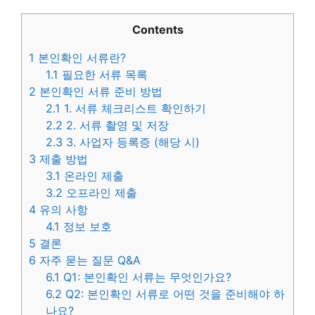
Contents
1
본인확인 서류란?
1.1
필요한 서류 목록
2
본인확인 서류 준비 방법
2.1
1. 서류 체크리스트 확인하기
2.2
2. 서류 촬영 및 저장
2.3
3. 사업자 등록증 (해당 시)
3
제출 방법
3.1
온라인 제출
3.2
오프라인 제출
4
유의 사항
4.1
정보 보호
5
결론
6
자주 묻는 질문 Q&A
6.1
Q1: 본인확인 서류는 무엇인가요?
6.2
Q2: 본인확인 서류로 어떤 것을 준비해야 하
나요?