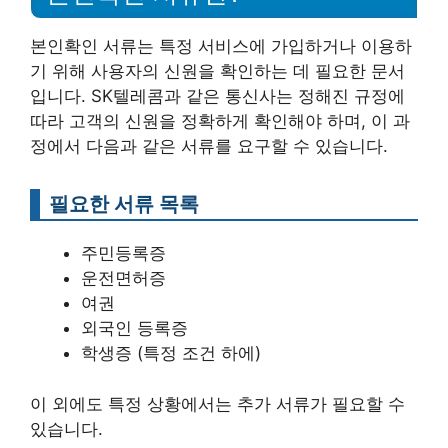
본인확인 서류는 특정 서비스에 가입하거나 이용하
기 위해 사용자의 신원을 확인하는 데 필요한 문서
입니다. SK텔레콤과 같은 통신사는 정해진 규정에
따라 고객의 신원을 정확하게 확인해야 하며, 이 과
정에서 다음과 같은 서류를 요구할 수 있습니다.
필요한 서류 목록
주민등록증
운전면허증
여권
외국인 등록증
학생증 (특정 조건 하에)
이 외에도 특정 상황에서는 추가 서류가 필요할 수
있습니다.