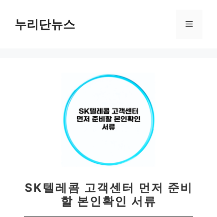
컨
텐
누리단뉴스
메
츠
로
뉴
건
너
뛰
기
SK텔레콤 고객센터 먼저 준비
할 본인확인 서류