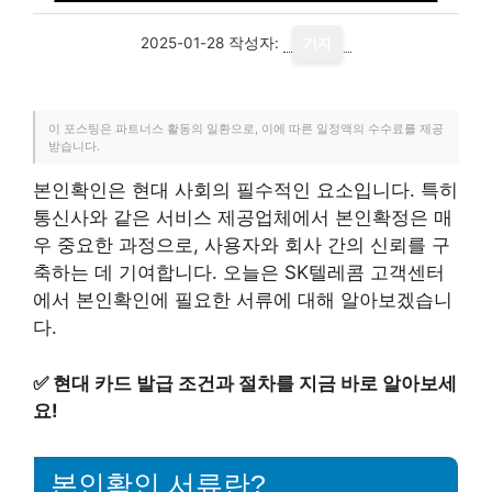
2025-01-28
작성자:
기자
이 포스팅은 파트너스 활동의 일환으로, 이에 따른 일정액의 수수료를 제공
받습니다.
본인확인은 현대 사회의 필수적인 요소입니다. 특히
통신사와 같은 서비스 제공업체에서 본인확정은 매
우 중요한 과정으로, 사용자와 회사 간의 신뢰를 구
축하는 데 기여합니다. 오늘은 SK텔레콤 고객센터
에서 본인확인에 필요한 서류에 대해 알아보겠습니
다.
✅
현대 카드 발급 조건과 절차를 지금 바로 알아보세
요!
본인확인 서류란?