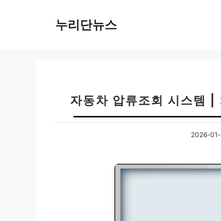
컨
텐
누리단뉴스
츠
로
건
너
뛰
기
자동차 압류조회 시스템 |
2026-01-