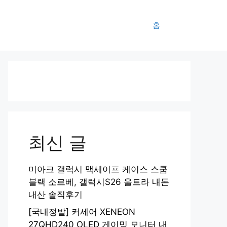
홈
최신 글
미아크 갤럭시 맥세이프 케이스 스쿱
블랙 소르베, 갤럭시S26 울트라 내돈
내산 솔직후기
[국내정발] 커세어 XENEON
27QHD240 OLED 게이밍 모니터 내