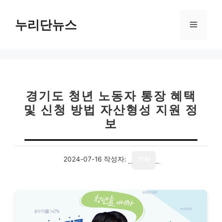
컨
텐
누리단뉴스
메
츠
로
뉴
건
너
뛰
기
경기도 청년 노동자 통장 혜택
및 신청 방법 자산형성 지원 정
보
2024-07-16
작성자:
기자