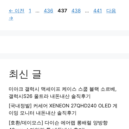
페
페
페
페
페
←
이전
1
…
436
437
438
…
441
다음
이
이
이
이
이
→
지
지
지
지
지
최신 글
미아크 갤럭시 맥세이프 케이스 스쿱 블랙 소르베,
갤럭시S26 울트라 내돈내산 솔직후기
[국내정발] 커세어 XENEON 27QHD240 OLED 게
이밍 모니터 내돈내산 솔직후기
[호환/데이모스] 다이슨 에어랩 롱배럴 양방향