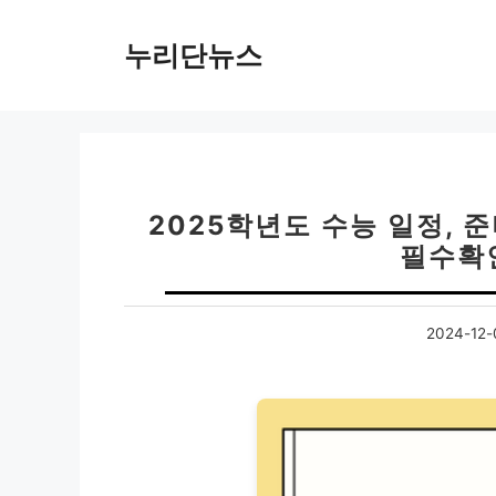
컨
텐
누리단뉴스
츠
로
건
너
뛰
기
2025학년도 수능 일정, 
필수확
2024-12-