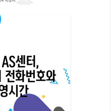
04
작성자:
기자