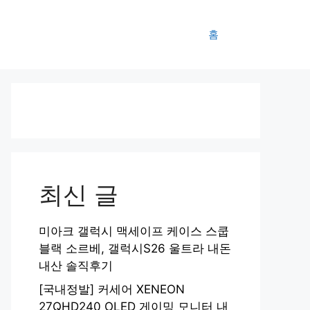
홈
최신 글
미아크 갤럭시 맥세이프 케이스 스쿱
블랙 소르베, 갤럭시S26 울트라 내돈
내산 솔직후기
[국내정발] 커세어 XENEON
27QHD240 OLED 게이밍 모니터 내