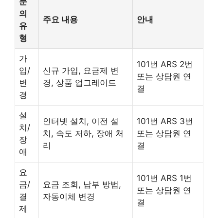
문
의
주요 내용
안내
유
형
가
101번 ARS 2번
입/
신규 가입, 요금제 변
또는 상담원 연
변
경, 상품 업그레이드
결
경
설
인터넷 설치, 이전 설
101번 ARS 3번
치/
치, 속도 저하, 장애 처
또는 상담원 연
장
리
결
애
요
101번 ARS 1번
금/
요금 조회, 납부 방법,
또는 상담원 연
결
자동이체 변경
결
제