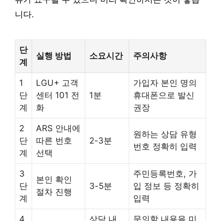
니다.
단
실행 방법
소요시간
주의사항
계
1
LGU+ 고객
가입자 본인 명의
단
센터 101 전
1분
휴대폰으로 발신
계
화
권장
2
ARS 안내에
원하는 상담 유형
단
따른 번호
2-3분
번호 정확히 입력
계
선택
3
주민등록번호, 가
본인 확인
단
3-5분
입 정보 등 정확히
절차 진행
계
입력
4
상담 내
문의할 내용을 미