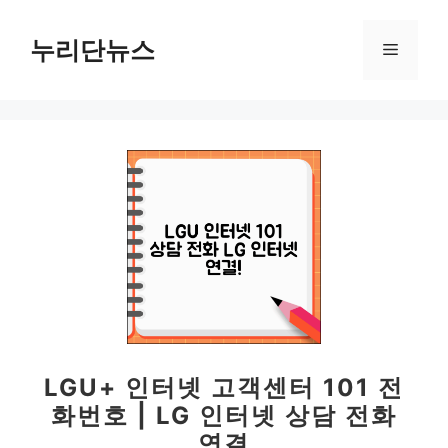
컨
텐
누리단뉴스
메
츠
로
뉴
건
너
뛰
기
LGU+ 인터넷 고객센터 101 전
화번호 | LG 인터넷 상담 전화
연결