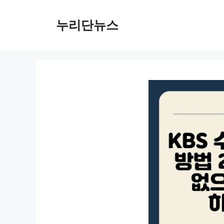
컨
텐
누리단뉴스
츠
로
건
너
뛰
기