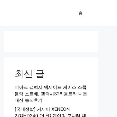
홈
최신 글
미아크 갤럭시 맥세이프 케이스 스쿱
블랙 소르베, 갤럭시S26 울트라 내돈
내산 솔직후기
[국내정발] 커세어 XENEON
27QHD240 OLED 게이밍 모니터 내