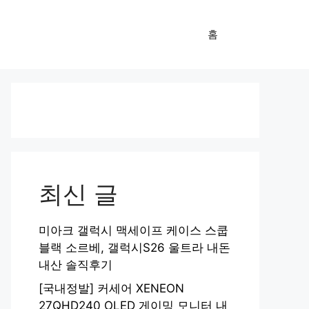
홈
최신 글
미아크 갤럭시 맥세이프 케이스 스쿱
블랙 소르베, 갤럭시S26 울트라 내돈
내산 솔직후기
[국내정발] 커세어 XENEON
27QHD240 OLED 게이밍 모니터 내