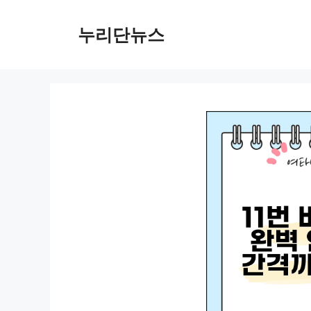
컨
텐
누리단뉴스
츠
로
건
너
뛰
기