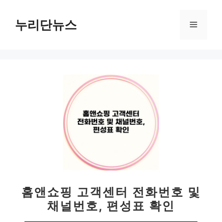
컨
텐
누리단뉴스
메
츠
로
뉴
건
너
뛰
기
홈앤쇼핑 고객센터 전화번호 및
채널번호, 편성표 확인