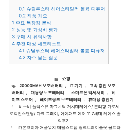
0.1
슈틸루스터 헤어스타일러 볼륨 디퓨저
0.2
제품 개요
1
주요 특장점 분석
2
성능 및 가성비 평가
3
구매 시 유의사항
4
추천 대상 체크리스트
4.1
슈틸루스터 헤어스타일러 볼륨 디퓨저
4.2
자주 묻는 질문
카
쇼핑
테
태
20000MAH 보조배터리
,
IT 기기
,
고속 충전 보조
고
그
배터리
,
대용량 보조배터리
,
스마트폰 액세서리
,
헤
리
이즈 스토어
,
헤이즈링크 보조배터리
,
휴대용 충전기
비스비 플렉스뷰 마그네틱 거치대케이스/ 분리형 가로세
로회전스탠딩/ 다크 그레이, 아이패드 에어 11 7세대 케이스 솔
직후기
카본코리아 애플워치 메탈스트랩 링크브레이슬릿 울트라