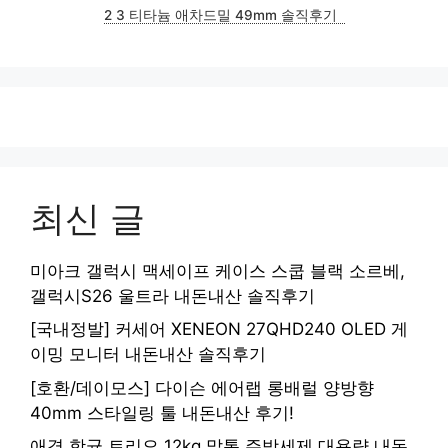
2 3 티타늄 애차드밀 49mm 솔직후기
최신 글
미아크 갤럭시 맥세이프 케이스 스쿱 블랙 소르베,
갤럭시S26 울트라 내돈내산 솔직후기
[국내정발] 커세어 XENEON 27QHD240 OLED 게
이밍 모니터 내돈내산 솔직후기
[호환/데이모스] 다이슨 에어랩 롱배럴 양방향
40mm 스타일링 툴 내돈내산 후기!
애경 항균 트리오 12kg 말통 주방세제 대용량 내돈