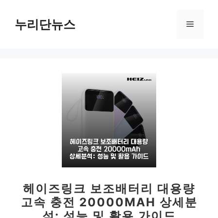
컨
텐
누리단뉴스
메
츠
로
뉴
건
너
뛰
기
헤이즈링크 보조배터리 대용량
고속 충전 20000MAH 상세분
석: 성능 및 활용 가이드