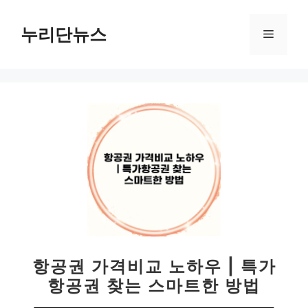
컨
텐
누리단뉴스
메
츠
로
뉴
건
너
뛰
기
항공권 가격비교 노하우 | 특가
항공권 찾는 스마트한 방법