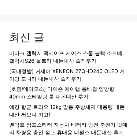
최신 글
미아크 갤럭시 맥세이프 케이스 스쿱 블랙 소르베,
갤럭시S26 울트라 내돈내산 솔직후기
[국내정발] 커세어 XENEON 27QHD240 OLED 게
이밍 모니터 내돈내산 솔직후기
[호환/데이모스] 다이슨 에어랩 롱배럴 양방향
40mm 스타일링 툴 내돈내산 후기!
애경 항균 트리오 12kg 말통 주방세제 대용량 내돈
내산 써보니 최고!
벤딕트 점프스타터 자동차 배터리 방전 충전기 밧데
리 차량용 충전 점프 휴대용 더펄스 내돈내산 후기