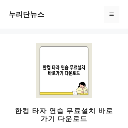
컨
텐
누리단뉴스
메
츠
로
뉴
건
너
뛰
기
한컴 타자 연습 무료설치 바로
가기 다운로드