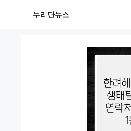
컨
텐
누리단뉴스
츠
로
건
너
뛰
기