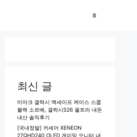
홈
최신 글
미아크 갤럭시 맥세이프 케이스 스쿱
블랙 소르베, 갤럭시S26 울트라 내돈
내산 솔직후기
[국내정발] 커세어 XENEON
27QHD240 OLED 게이밍 모니터 내