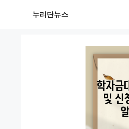
컨
텐
누리단뉴스
츠
로
건
너
뛰
기