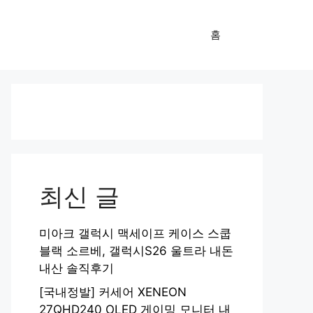
홈
최신 글
미아크 갤럭시 맥세이프 케이스 스쿱
블랙 소르베, 갤럭시S26 울트라 내돈
내산 솔직후기
[국내정발] 커세어 XENEON
27QHD240 OLED 게이밍 모니터 내