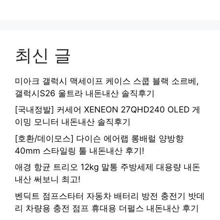
최신 글
미아크 갤럭시 맥세이프 케이스 스쿱 블랙 소르베,
갤럭시S26 울트라 내돈내산 솔직후기
[국내정발] 커세어 XENEON 27QHD240 OLED 게
이밍 모니터 내돈내산 솔직후기
[호환/데이모스] 다이슨 에어랩 롱배럴 양방향
40mm 스타일링 툴 내돈내산 후기!
애경 항균 트리오 12kg 말통 주방세제 대용량 내돈
내산 써보니 최고!
벤딕트 점프스타터 자동차 배터리 방전 충전기 밧데
리 차량용 충전 점프 휴대용 더펄스 내돈내산 후기