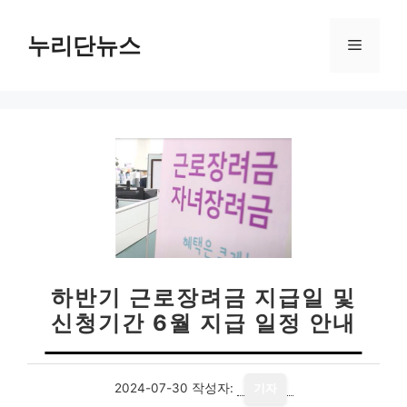
컨
텐
누리단뉴스
메
츠
로
뉴
건
너
뛰
기
하반기 근로장려금 지급일 및
신청기간 6월 지급 일정 안내
2024-07-30
작성자:
기자