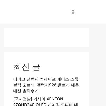
홈
최신 글
미아크 갤럭시 맥세이프 케이스 스쿱
블랙 소르베, 갤럭시S26 울트라 내돈
내산 솔직후기
[국내정발] 커세어 XENEON
27QHD240 OLED 게이밍 모니터 내