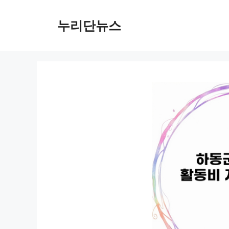
컨
텐
누리단뉴스
츠
로
건
너
뛰
기