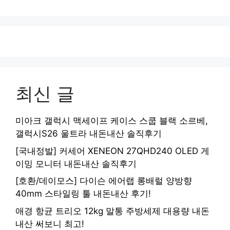
최신 글
미아크 갤럭시 맥세이프 케이스 스쿱 블랙 소르베,
갤럭시S26 울트라 내돈내산 솔직후기
[국내정발] 커세어 XENEON 27QHD240 OLED 게
이밍 모니터 내돈내산 솔직후기
[호환/데이모스] 다이슨 에어랩 롱배럴 양방향
40mm 스타일링 툴 내돈내산 후기!
애경 항균 트리오 12kg 말통 주방세제 대용량 내돈
내산 써보니 최고!