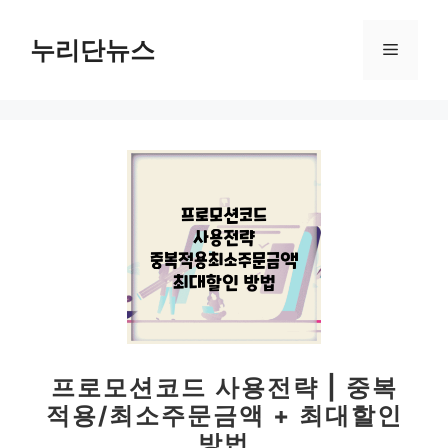
컨
텐
누리단뉴스
메
츠
로
뉴
건
너
뛰
기
프로모션코드 사용전략 | 중복
적용/최소주문금액 + 최대할인
방법