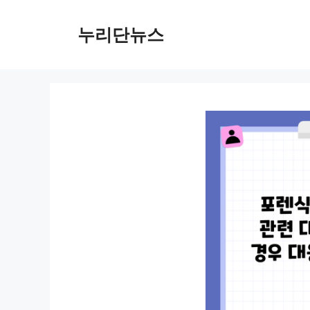
컨
텐
누리단뉴스
츠
로
건
너
뛰
기