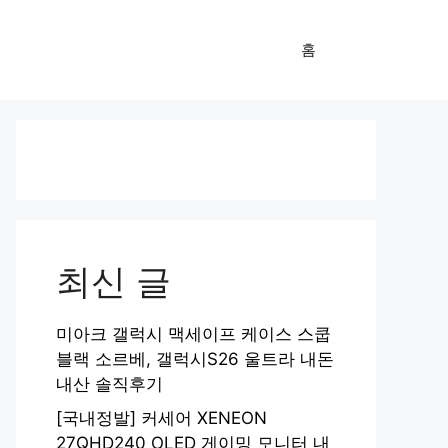
홈
최신 글
미아크 갤럭시 맥세이프 케이스 스쿱
블랙 소르베, 갤럭시S26 울트라 내돈
내산 솔직후기
[국내정발] 커세어 XENEON
27QHD240 OLED 게이밍 모니터 내