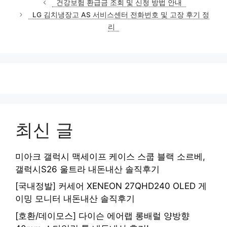
건강보험 환급금 조회 및 신청 방법 안내
고
LG 김치냉장고 AS 서비스센터 전화번호 및 고장 후기 정
리
리
최신 글
미아크 갤럭시 맥세이프 케이스 스쿱 블랙 소르베,
갤럭시S26 울트라 내돈내산 솔직후기
[국내정발] 커세어 XENEON 27QHD240 OLED 게
이밍 모니터 내돈내산 솔직후기
[호환/데이모스] 다이슨 에어랩 롱배럴 양방향