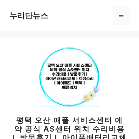
컨
텐
누리단뉴스
메
츠
로
뉴
건
너
뛰
기
평택 오산 애플 서비스센터 예
약 공식 AS센터 위치 수리비용
L 방문후기 L 아이폰배터리교체