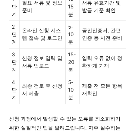
필요 서류 및 정보
서류 유효기간 및
단
15
준비
발급 기준 확인
계
분
2
5-
온라인 신청 시스
공인인증서, 간편
단
10
템 접속 및 로그인
인증 등 사전 준비
계
분
3
15-
신청 정보 입력 및
입력 오류 없이 정
단
20
서류 업로드
확하게 기재
계
분
4
5-
최종 검토 후 신청
제출 전 모든 항목
단
10
서 제출
재확인
계
분
신청 과정에서 발생할 수 있는 오류를 최소화하기
위한 실질적인 팁을 알려드립니다. 자주 실수하는