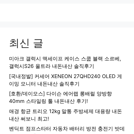
최신 글
미아크 갤럭시 맥세이프 케이스 스쿱 블랙 소르베,
갤럭시S26 울트라 내돈내산 솔직후기
[국내정발] 커세어 XENEON 27QHD240 OLED 게
이밍 모니터 내돈내산 솔직후기
[호환/데이모스] 다이슨 에어랩 롱배럴 양방향
40mm 스타일링 툴 내돈내산 후기!
애경 항균 트리오 12kg 말통 주방세제 대용량 내돈
내산 써보니 최고!
벤딕트 점프스타터 자동차 배터리 방전 충전기 밧데