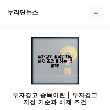
컨
텐
누리단뉴스
메
츠
로
뉴
건
너
뛰
기
투자경고 종목이란 | 투자경고
지정 기준과 해제 조건