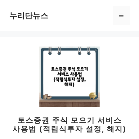
컨
텐
누리단뉴스
메
츠
로
뉴
건
너
뛰
기
토스증권 주식 모으기 서비스
사용법 (적립식투자 설정, 해지)