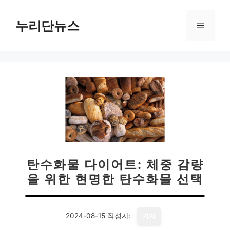
컨
텐
누리단뉴스
메
츠
로
뉴
건
너
뛰
기
탄수화물 다이어트: 체중 감량
을 위한 현명한 탄수화물 선택
2024-08-15
작성자:
기자