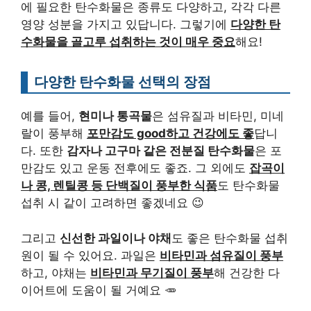
에 필요한 탄수화물은 종류도 다양하고, 각각 다른
영양 성분을 가지고 있답니다. 그렇기에
다양한 탄
수화물을 골고루 섭취하는 것이 매우 중요
해요!
다양한 탄수화물 선택의 장점
예를 들어,
현미나 통곡물
은 섬유질과 비타민, 미네
랄이 풍부해
포만감도 good하고 건강에도 좋
답니
다. 또한
감자나 고구마 같은 전분질 탄수화물
은 포
만감도 있고 운동 전후에도 좋죠. 그 외에도
잡곡이
나 콩, 렌틸콩 등 단백질이 풍부한 식품
도 탄수화물
섭취 시 같이 고려하면 좋겠네요 😉
그리고
신선한 과일이나 야채
도 좋은 탄수화물 섭취
원이 될 수 있어요. 과일은
비타민과 섬유질이 풍부
하고, 야채는
비타민과 무기질이 풍부
해 건강한 다
이어트에 도움이 될 거예요 🥕