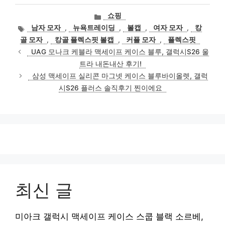
카
쇼핑
테
태
남자 모자
,
뉴욕트레이딩
,
볼캡
,
여자 모자
,
캉
고
그
골 모자
,
캉골 플렉스핏 볼캡
,
커플 모자
,
플렉스핏
리
UAG 모나크 케블라 맥세이프 케이스 블루, 갤럭시S26 울
트라 내돈내산 후기!
삼성 맥세이프 실리콘 마그넷 케이스 블루바이올렛, 갤럭
시S26 플러스 솔직후기 찐이에요
최신 글
미아크 갤럭시 맥세이프 케이스 스쿱 블랙 소르베,