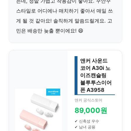
는데, 정말 가볍고 착용감이 좋아요. 꾸안꾸
스타일로 어디에나 매치하기 좋아서 매일 쓰
게 될 것 같아요! 솔직하게 말씀드릴게요. 고
민은 배송만 늦출 뿐이에요! 😄
앤커 사운드
코어 A30i 노
이즈캔슬링
블루투스이어
폰 A3958
앤커 공식스토어
89,000원
✔ 신축성 우수
✔ 남녀 공용