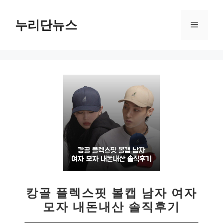
컨
텐
누리단뉴스
메
츠
로
뉴
건
너
뛰
기
캉골 플렉스핏 볼캡 남자 여자
모자 내돈내산 솔직후기