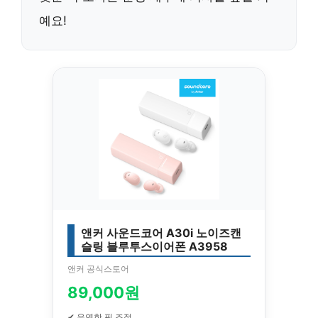
예요!
앤커 사운드코어 A30i 노이즈캔
슬링 블루투스이어폰 A3958
앤커 공식스토어
89,000원
✔ 유연한 핏 조절