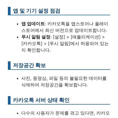
앱 및 기기 설정 점검
앱 업데이트
: 카카오톡을 앱스토어나 플레이
스토어에서 최신 버전으로 업데이트합니다.
푸시 알림 설정
: [설정] > [애플리케이션] >
[카카오톡] > [푸시 알림]에서 허용되어 있는
지 확인합니다.
저장공간 확보
사진, 동영상, 파일 등의 불필요한 데이터를
삭제하여 저장공간을 확보합니다.
카카오톡 서버 상태 확인
다수의 사용자가 문제를 겪고 있다면, 카카오