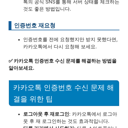
톡의 공식 SNS를 통해 서버 상태를 체크하는
것도 좋은 방법입니다.
인증번호 재요청
인증번호를 전에 요청했지만 받지 못했다면,
카카오톡에서 다시 요청해 보세요.
✅
카카오톡 인증번호 수신 문제를 해결하는 방법을
알아보세요.
카카오톡 인증번호 수신 문제 해
결을 위한 팁
로그아웃 후 재로그인
: 카카오톡에서 로그아
웃 후 재 로그인하는 것도 효과적입니다.