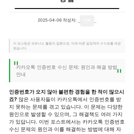
2025-04-06
작성자:
기자
이 포스팅은 파트너스 활동의 일환으로, 이에 따른 일정액의 수수료를 제공
받습니다.
카카오톡 인증번호 수신 문제: 원인과 해결 방법
안내
인증번호가 오지 않아 불편한 경험을 한 적이 많으시
죠?
많은 사용자들이 카카오톡에서 인증번호를 받
지 못하는 문제를 겪고 있습니다. 이 문제는 다양한
원인으로 발생할 수 있으며, 그 해결책도 여러 가지
가 있답니다. 이번 포스트에서는 카카오톡 인증번호
수신 문제의 원인과 이를 해결하는 방법에 대해 자