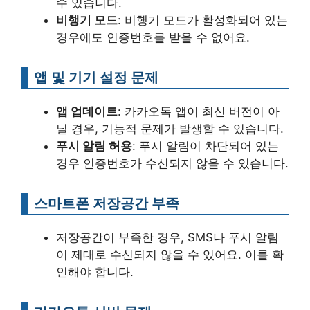
수 있습니다.
비행기 모드
: 비행기 모드가 활성화되어 있는
경우에도 인증번호를 받을 수 없어요.
앱 및 기기 설정 문제
앱 업데이트
: 카카오톡 앱이 최신 버전이 아
닐 경우, 기능적 문제가 발생할 수 있습니다.
푸시 알림 허용
: 푸시 알림이 차단되어 있는
경우 인증번호가 수신되지 않을 수 있습니다.
스마트폰 저장공간 부족
저장공간이 부족한 경우, SMS나 푸시 알림
이 제대로 수신되지 않을 수 있어요. 이를 확
인해야 합니다.