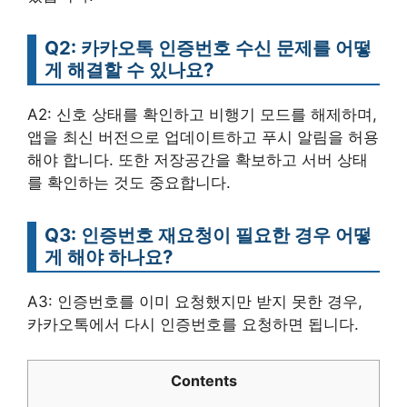
Q2: 카카오톡 인증번호 수신 문제를 어떻
게 해결할 수 있나요?
A2: 신호 상태를 확인하고 비행기 모드를 해제하며,
앱을 최신 버전으로 업데이트하고 푸시 알림을 허용
해야 합니다. 또한 저장공간을 확보하고 서버 상태
를 확인하는 것도 중요합니다.
Q3: 인증번호 재요청이 필요한 경우 어떻
게 해야 하나요?
A3: 인증번호를 이미 요청했지만 받지 못한 경우,
카카오톡에서 다시 인증번호를 요청하면 됩니다.
Contents