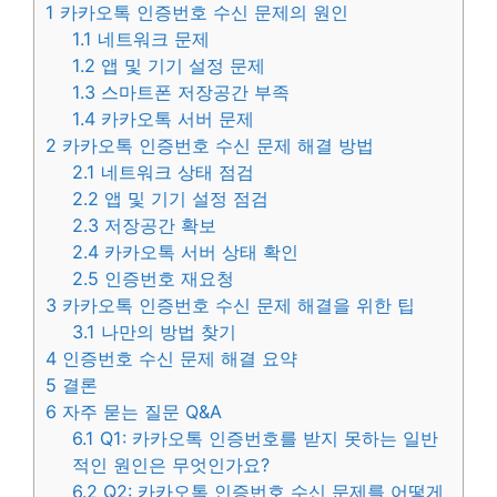
1
카카오톡 인증번호 수신 문제의 원인
1.1
네트워크 문제
1.2
앱 및 기기 설정 문제
1.3
스마트폰 저장공간 부족
1.4
카카오톡 서버 문제
2
카카오톡 인증번호 수신 문제 해결 방법
2.1
네트워크 상태 점검
2.2
앱 및 기기 설정 점검
2.3
저장공간 확보
2.4
카카오톡 서버 상태 확인
2.5
인증번호 재요청
3
카카오톡 인증번호 수신 문제 해결을 위한 팁
3.1
나만의 방법 찾기
4
인증번호 수신 문제 해결 요약
5
결론
6
자주 묻는 질문 Q&A
6.1
Q1: 카카오톡 인증번호를 받지 못하는 일반
적인 원인은 무엇인가요?
6.2
Q2: 카카오톡 인증번호 수신 문제를 어떻게