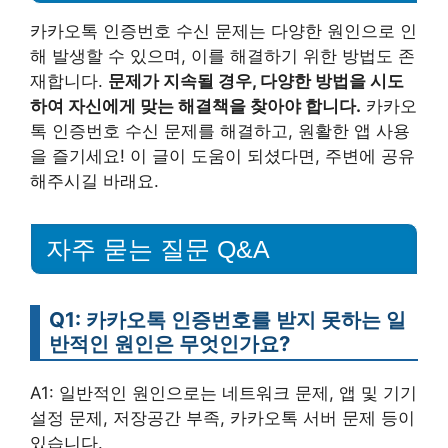
카카오톡 인증번호 수신 문제는 다양한 원인으로 인
해 발생할 수 있으며, 이를 해결하기 위한 방법도 존
재합니다.
문제가 지속될 경우, 다양한 방법을 시도
하여 자신에게 맞는 해결책을 찾아야 합니다.
카카오
톡 인증번호 수신 문제를 해결하고, 원활한 앱 사용
을 즐기세요! 이 글이 도움이 되셨다면, 주변에 공유
해주시길 바래요.
자주 묻는 질문 Q&A
Q1: 카카오톡 인증번호를 받지 못하는 일
반적인 원인은 무엇인가요?
A1: 일반적인 원인으로는 네트워크 문제, 앱 및 기기
설정 문제, 저장공간 부족, 카카오톡 서버 문제 등이
있습니다.