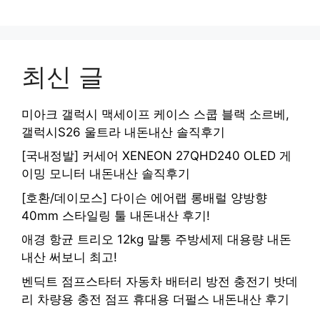
최신 글
미아크 갤럭시 맥세이프 케이스 스쿱 블랙 소르베,
갤럭시S26 울트라 내돈내산 솔직후기
[국내정발] 커세어 XENEON 27QHD240 OLED 게
이밍 모니터 내돈내산 솔직후기
[호환/데이모스] 다이슨 에어랩 롱배럴 양방향
40mm 스타일링 툴 내돈내산 후기!
애경 항균 트리오 12kg 말통 주방세제 대용량 내돈
내산 써보니 최고!
벤딕트 점프스타터 자동차 배터리 방전 충전기 밧데
리 차량용 충전 점프 휴대용 더펄스 내돈내산 후기