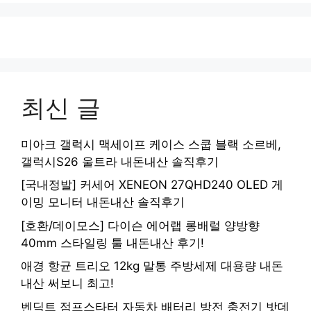
최신 글
미아크 갤럭시 맥세이프 케이스 스쿱 블랙 소르베,
갤럭시S26 울트라 내돈내산 솔직후기
[국내정발] 커세어 XENEON 27QHD240 OLED 게
이밍 모니터 내돈내산 솔직후기
[호환/데이모스] 다이슨 에어랩 롱배럴 양방향
40mm 스타일링 툴 내돈내산 후기!
애경 항균 트리오 12kg 말통 주방세제 대용량 내돈
내산 써보니 최고!
벤딕트 점프스타터 자동차 배터리 방전 충전기 밧데