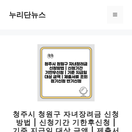
컨
텐
누리단뉴스
메
츠
로
뉴
건
너
뛰
기
청주시 청원구 자녀장려금 신청
방법 | 신청기간 기한후신청 |
기준 지급일 대상 금액 | 제출서