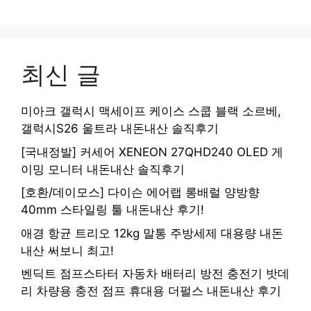
최신 글
미아크 갤럭시 맥세이프 케이스 스쿱 블랙 소르베,
갤럭시S26 울트라 내돈내산 솔직후기
[국내정발] 커세어 XENEON 27QHD240 OLED 게
이밍 모니터 내돈내산 솔직후기
[호환/데이모스] 다이슨 에어랩 롱배럴 양방향
40mm 스타일링 툴 내돈내산 후기!
애경 항균 트리오 12kg 말통 주방세제 대용량 내돈
내산 써보니 최고!
벤딕트 점프스타터 자동차 배터리 방전 충전기 밧데
리 차량용 충전 점프 휴대용 더펄스 내돈내산 후기