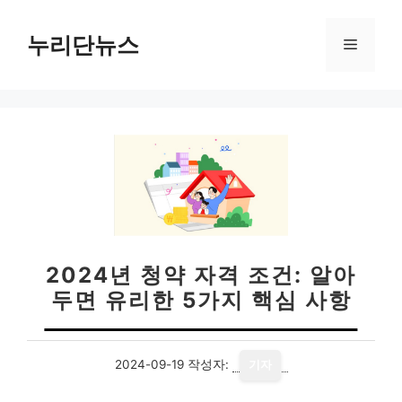
컨
텐
누리단뉴스
메
츠
로
뉴
건
너
뛰
기
2024년 청약 자격 조건: 알아
두면 유리한 5가지 핵심 사항
2024-09-19
작성자:
기자