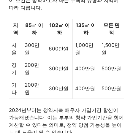
이 조건은 청약하고자 하는 주택의 유형과 지역에
따라 다릅니다.
지
85㎡ 이
102㎡ 이
135㎡ 이
모든 면
역
하
하
하
적
서
300만
1,000만
1,500만
600만원
울
원
원
원
경
200만
300만원
400만원
500만원
기
원
기
200만
300만원
400만원
500만원
타
원
2024년부터는 청약저축 배우자 가입기간 합산이
가능해졌습니다. 이는 부부의 청약 가입기간을 함께
계산할 수 있다는 의미로, 청약 당첨 가능성을 높이
는 데 도움이 될 수 있습니다.