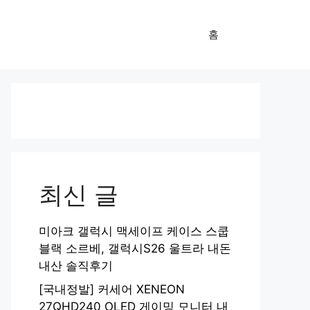
홈
최신 글
미아크 갤럭시 맥세이프 케이스 스쿱
블랙 소르베, 갤럭시S26 울트라 내돈
내산 솔직후기
[국내정발] 커세어 XENEON
27QHD240 OLED 게이밍 모니터 내