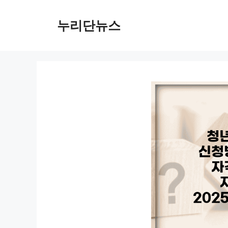
컨
텐
누리단뉴스
츠
로
건
너
뛰
기