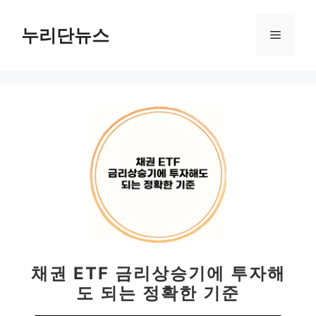
컨
텐
누리단뉴스
메
츠
로
뉴
건
너
뛰
기
채권 ETF 금리상승기에 투자해
도 되는 정확한 기준