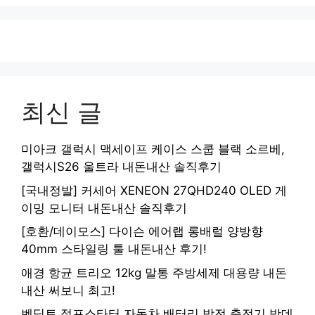
최신 글
미아크 갤럭시 맥세이프 케이스 스쿱 블랙 소르베,
갤럭시S26 울트라 내돈내산 솔직후기
[국내정발] 커세어 XENEON 27QHD240 OLED 게
이밍 모니터 내돈내산 솔직후기
[호환/데이모스] 다이슨 에어랩 롱배럴 양방향
40mm 스타일링 툴 내돈내산 후기!
애경 항균 트리오 12kg 말통 주방세제 대용량 내돈
내산 써보니 최고!
벤딕트 점프스타터 자동차 배터리 방전 충전기 밧데