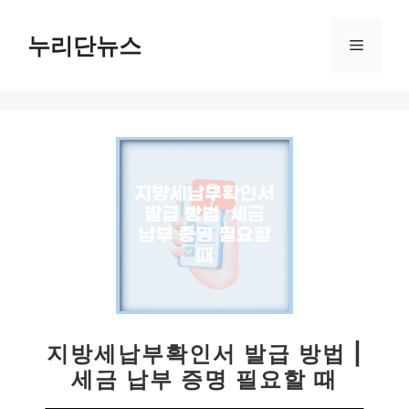
컨
텐
누리단뉴스
메
츠
로
뉴
건
너
뛰
기
지방세납부확인서 발급 방법 |
세금 납부 증명 필요할 때