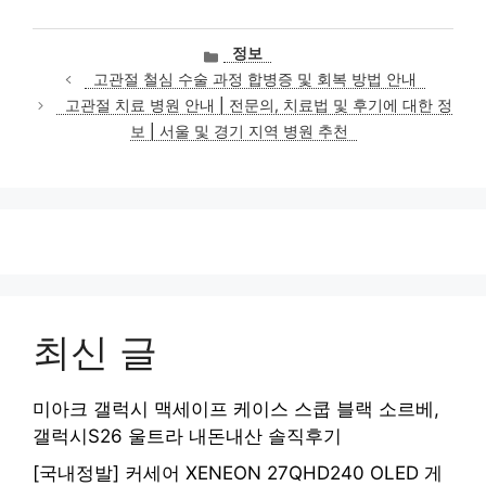
카
정보
테
고관절 철심 수술 과정 합병증 및 회복 방법 안내
고
고관절 치료 병원 안내 | 전문의, 치료법 및 후기에 대한 정
리
보 | 서울 및 경기 지역 병원 추천
최신 글
미아크 갤럭시 맥세이프 케이스 스쿱 블랙 소르베,
갤럭시S26 울트라 내돈내산 솔직후기
[국내정발] 커세어 XENEON 27QHD240 OLED 게