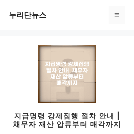
컨
텐
누리단뉴스
메
츠
로
뉴
건
너
뛰
기
지급명령 강제집행 절차 안내 |
채무자 재산 압류부터 매각까지