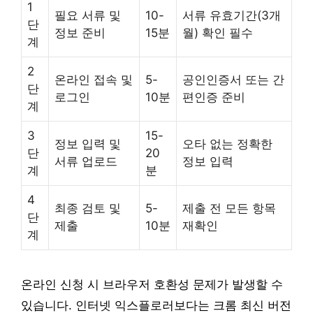
1
필요 서류 및
10-
서류 유효기간(3개
단
정보 준비
15분
월) 확인 필수
계
2
온라인 접속 및
5-
공인인증서 또는 간
단
로그인
10분
편인증 준비
계
3
15-
정보 입력 및
오타 없는 정확한
단
20
서류 업로드
정보 입력
계
분
4
최종 검토 및
5-
제출 전 모든 항목
단
제출
10분
재확인
계
온라인 신청 시 브라우저 호환성 문제가 발생할 수
있습니다. 인터넷 익스플로러보다는 크롬 최신 버전