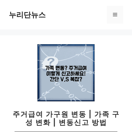
컨
텐
누리단뉴스
메
츠
로
뉴
건
너
뛰
기
주거급여 가구원 변동 | 가족 구
성 변화 | 변동신고 방법