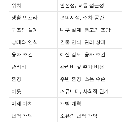
위치
안전성, 교통 접근성
생활 인프라
편의시설, 주차 공간
구조와 설계
내부 설계, 층고와 조망
상태와 연식
건물 연식, 관리 상태
융자 조건
예산 검토, 융자 조건
관리비
관리비 및 추가 비용
환경
주변 환경, 소음 수준
이웃
커뮤니티, 사회적 관계
미래 가치
개발 계획
법적 책임
소유의 법적 책임