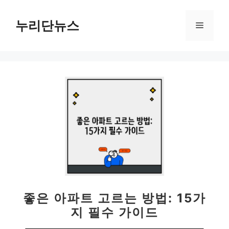
컨
텐
누리단뉴스
메
츠
로
뉴
건
너
뛰
기
좋은 아파트 고르는 방법: 15가
지 필수 가이드