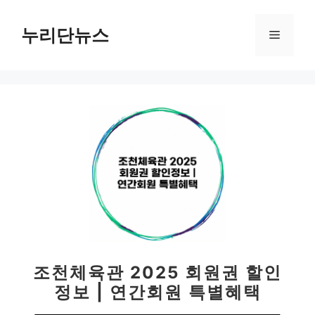
컨
텐
누리단뉴스
메
츠
로
뉴
건
너
뛰
기
조천체육관 2025 회원권 할인
정보 | 연간회원 특별혜택