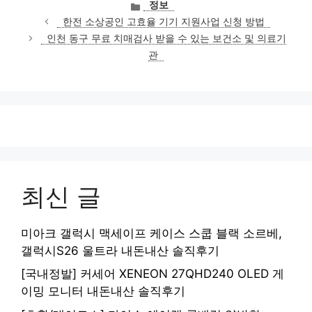
카
정보
테
한전 소상공인 고효율 기기 지원사업 신청 방법
고
인천 동구 무료 치매검사 받을 수 있는 보건소 및 의료기
리
관
최신 글
미아크 갤럭시 맥세이프 케이스 스쿱 블랙 소르베,
갤럭시S26 울트라 내돈내산 솔직후기
[국내정발] 커세어 XENEON 27QHD240 OLED 게
이밍 모니터 내돈내산 솔직후기