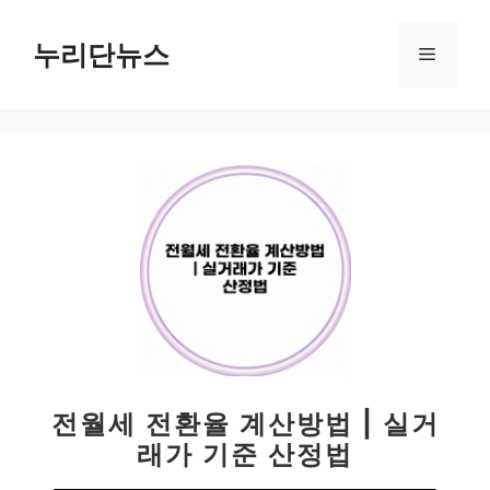
컨
텐
누리단뉴스
메
츠
로
뉴
건
너
뛰
기
전월세 전환율 계산방법 | 실거
래가 기준 산정법