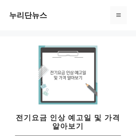
컨
텐
누리단뉴스
메
츠
로
뉴
건
너
뛰
기
전기요금 인상 예고일 및 가격
알아보기