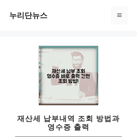
컨
텐
누리단뉴스
메
츠
로
뉴
건
너
뛰
기
재산세 납부내역 조회 방법과
영수증 출력