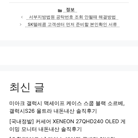
카
정보
테
서부지방법원 공탁번호 조회 안될때 해결방법
고
SK텔레콤 고객센터 먼저 준비할 본인확인 서류
리
최신 글
미아크 갤럭시 맥세이프 케이스 스쿱 블랙 소르베,
갤럭시S26 울트라 내돈내산 솔직후기
[국내정발] 커세어 XENEON 27QHD240 OLED 게
이밍 모니터 내돈내산 솔직후기