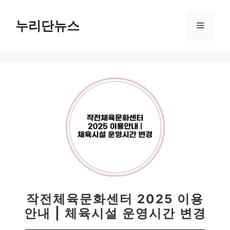
컨
텐
누리단뉴스
메
츠
로
뉴
건
너
뛰
기
작전체육문화센터 2025 이용
안내 | 체육시설 운영시간 변경