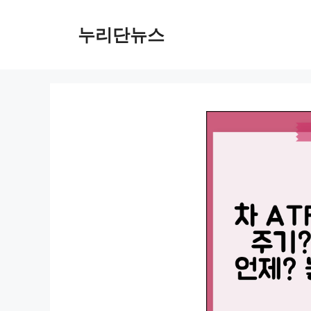
컨
텐
누리단뉴스
츠
로
건
너
뛰
기