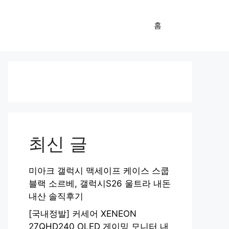
홈
최신 글
미아크 갤럭시 맥세이프 케이스 스쿱
블랙 소르베, 갤럭시S26 울트라 내돈
내산 솔직후기
[국내정발] 커세어 XENEON
27QHD240 OLED 게이밍 모니터 내