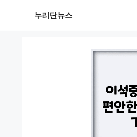
컨
텐
누리단뉴스
츠
로
건
너
뛰
기