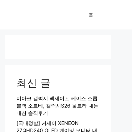
홈
최신 글
미아크 갤럭시 맥세이프 케이스 스쿱
블랙 소르베, 갤럭시S26 울트라 내돈
내산 솔직후기
[국내정발] 커세어 XENEON
27QHD240 OLED 게이밍 모니터 내