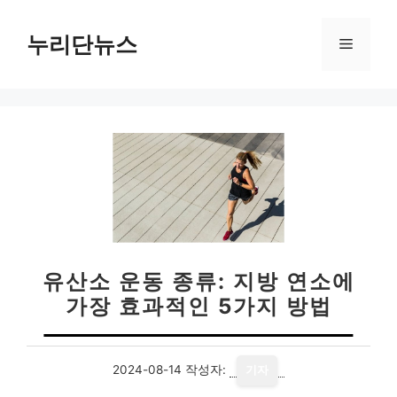
컨
텐
누리단뉴스
메
츠
로
뉴
건
너
뛰
기
유산소 운동 종류: 지방 연소에
가장 효과적인 5가지 방법
2024-08-14
작성자:
기자