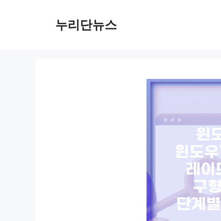
컨
텐
누리단뉴스
츠
로
건
너
뛰
기