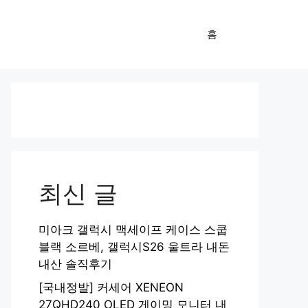
홈
최신 글
미아크 갤럭시 맥세이프 케이스 스쿱
블랙 소르베, 갤럭시S26 울트라 내돈
내산 솔직후기
[국내정발] 커세어 XENEON
27QHD240 OLED 게이밍 모니터 내