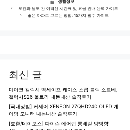
카
생활정보
테
오천과 월도 간 여객선 시간표 및 요금 안내 완벽 가이드
고
좋은 아파트 고르는 방법: 15가지 필수 가이드
리
최신 글
미아크 갤럭시 맥세이프 케이스 스쿱 블랙 소르베,
갤럭시S26 울트라 내돈내산 솔직후기
[국내정발] 커세어 XENEON 27QHD240 OLED 게
이밍 모니터 내돈내산 솔직후기
[호환/데이모스] 다이슨 에어랩 롱배럴 양방향