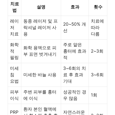
치료
설명
효과
횟수
법
레이
동종 레이저 및 프
치료에
20~50% 개
저
락셔널 레이저 사
따라
선
치료
용
다름
화학
주로 얕은
화학 용액으로 피
적
흉터에 효과
2~3회
부 표면 벗겨내기
필링
적
미세
3~6회의 치
침
미세한 바늘 사용
료 후 효과
3~6회
요법
기대
피부
주변 피부를 흉터
성공적인 경
1회
이식
에 이식
우 많음
환자 본인 혈액에
PRP
자연스러운