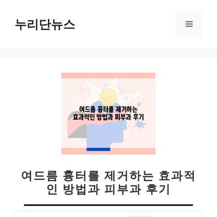
컨
텐
누리단뉴스
메
츠
로
뉴
건
너
뛰
기
여드름 흉터를 제거하는 효과적
인 방법과 피부과 후기