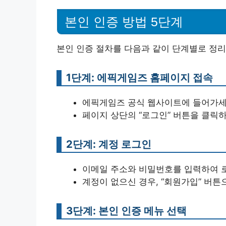
본인 인증 방법 5단계
본인 인증 절차를 다음과 같이 단계별로 정리
1단계: 에픽게임즈 홈페이지 접속
에픽게임즈 공식 웹사이트에 들어가세
페이지 상단의 “로그인” 버튼을 클릭
2단계: 계정 로그인
이메일 주소와 비밀번호를 입력하여 
계정이 없으신 경우, “회원가입” 버튼
3단계: 본인 인증 메뉴 선택