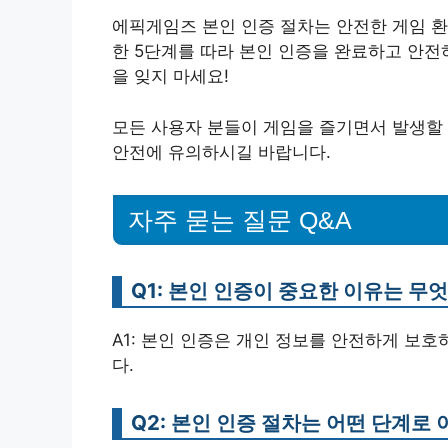
에픽게임즈 본인 인증 절차는 안전한 게임 환
한 5단계를 따라 본인 인증을 완료하고 안전
을 잊지 마세요!
모든 사용자 분들이 게임을 즐기면서 발생할 
안전에 유의하시길 바랍니다.
자주 묻는 질문 Q&A
Q1: 본인 인증이 중요한 이유는 무
A1: 본인 인증은 개인 정보를 안전하게 보
다.
Q2: 본인 인증 절차는 어떤 단계로