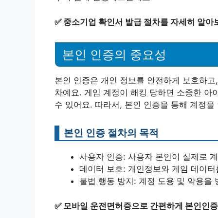
✅
중소기업 확인서 발급 절차를 자세히 알아
본인 인증의 중요성
본인 인증은 개인 정보를 안전하게 보호하고,
차예요. 게임 계정이 해킹 당하면 소중한 아
수 있어요. 따라서, 본인 인증을 통해 계정
본인 인증 절차의 목적
사용자 인증: 사용자 본인이 실제로 
데이터 보호: 개인정보와 게임 데이터
불법 행동 방지: 계정 도용 및 악용을
✅
모바일 운전면허증으로 간편하게 본인인증