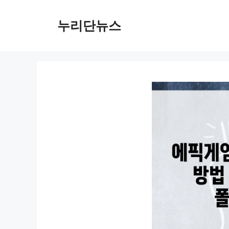
컨
텐
누리단뉴스
츠
로
건
너
뛰
기