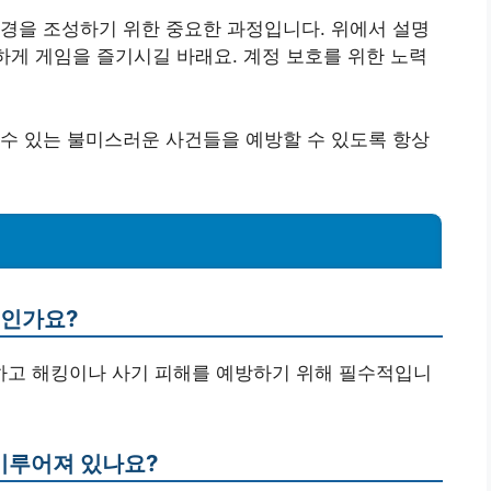
경을 조성하기 위한 중요한 과정입니다. 위에서 설명
하게 게임을 즐기시길 바래요. 계정 보호를 위한 노력
수 있는 불미스러운 사건들을 예방할 수 있도록 항상
엇인가요?
호하고 해킹이나 사기 피해를 예방하기 위해 필수적입니
 이루어져 있나요?