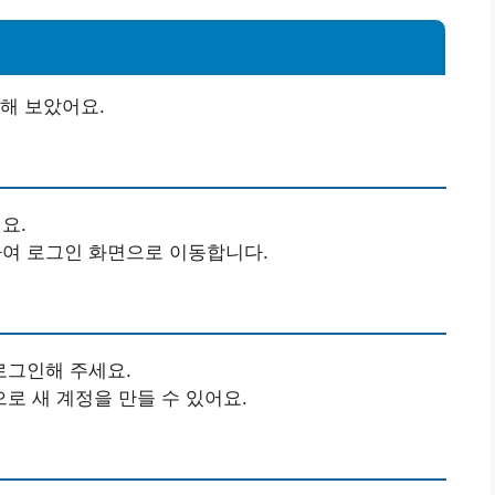
해 보았어요.
요.
하여 로그인 화면으로 이동합니다.
로그인해 주세요.
으로 새 계정을 만들 수 있어요.