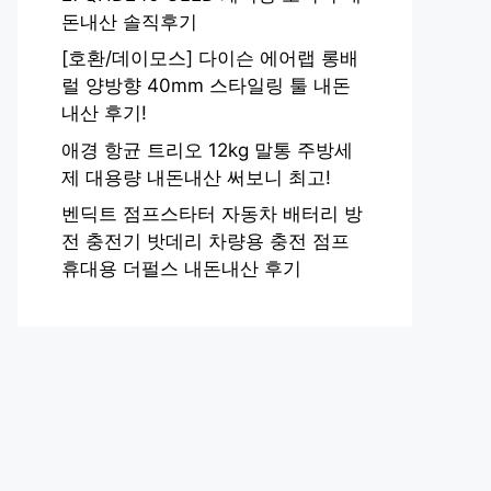
돈내산 솔직후기
[호환/데이모스] 다이슨 에어랩 롱배
럴 양방향 40mm 스타일링 툴 내돈
내산 후기!
애경 항균 트리오 12kg 말통 주방세
제 대용량 내돈내산 써보니 최고!
벤딕트 점프스타터 자동차 배터리 방
전 충전기 밧데리 차량용 충전 점프
휴대용 더펄스 내돈내산 후기