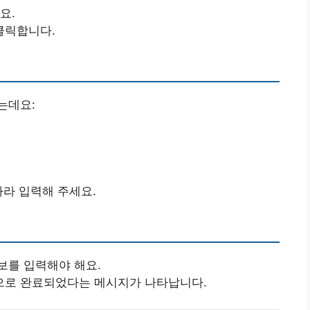
요.
 클릭합니다.
는데요:
따라 입력해 주세요.
보를 입력해야 해요.
으로 완료되었다는 메시지가 나타납니다.