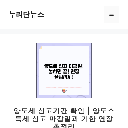
컨
텐
누리단뉴스
메
츠
로
뉴
건
너
뛰
기
양도세 신고기간 확인 | 양도소
득세 신고 마감일과 기한 연장
총정리