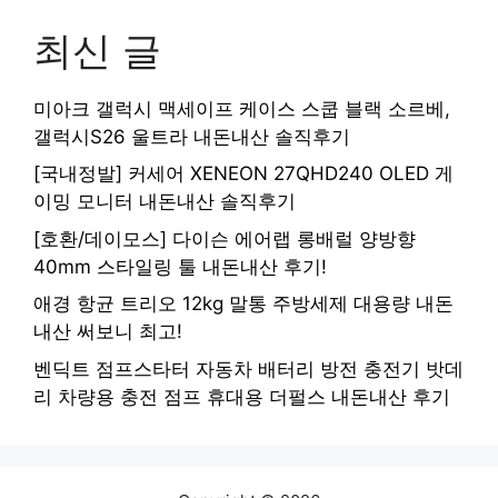
최신 글
미아크 갤럭시 맥세이프 케이스 스쿱 블랙 소르베,
갤럭시S26 울트라 내돈내산 솔직후기
[국내정발] 커세어 XENEON 27QHD240 OLED 게
이밍 모니터 내돈내산 솔직후기
[호환/데이모스] 다이슨 에어랩 롱배럴 양방향
40mm 스타일링 툴 내돈내산 후기!
애경 항균 트리오 12kg 말통 주방세제 대용량 내돈
내산 써보니 최고!
벤딕트 점프스타터 자동차 배터리 방전 충전기 밧데
리 차량용 충전 점프 휴대용 더펄스 내돈내산 후기