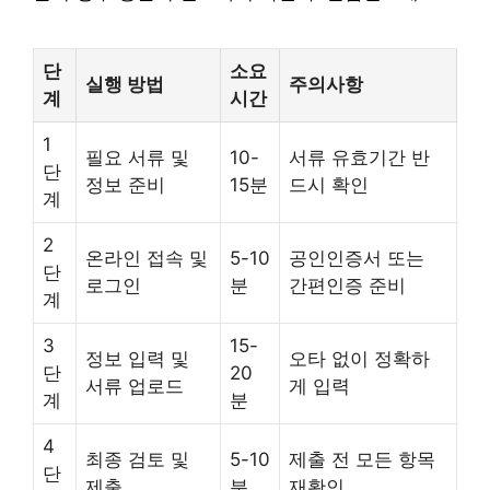
단
소요
실행 방법
주의사항
계
시간
1
필요 서류 및
10-
서류 유효기간 반
단
정보 준비
15분
드시 확인
계
2
온라인 접속 및
5-10
공인인증서 또는
단
로그인
분
간편인증 준비
계
3
15-
정보 입력 및
오타 없이 정확하
단
20
서류 업로드
게 입력
계
분
4
최종 검토 및
5-10
제출 전 모든 항목
단
제출
분
재확인