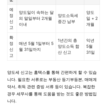
예
양도일이 속하는 달
양도
정
양도소득세
의 말일부터 2개월
일 + 2
신
중간 납부
이내
개월
고
확
1년간의 총
익년
정
매년 5월 1일부터 5
양도소득 합
5월
신
월 31일까지
산 신고
31일
고
양도세 신고는 홈택스를 통해 간편하게 할 수 있습
니다. 필요한 서류로는 부동산 등기부등본, 매매계
약서, 취득 관련 증빙 서류 등이 있습니다. 복잡한
경우 세무사를 통해 도움을 받는 것도 좋은 방법입
니다.