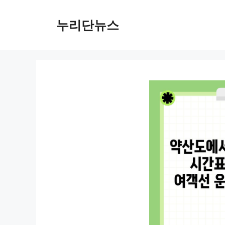
컨
텐
누리단뉴스
츠
로
건
너
뛰
기