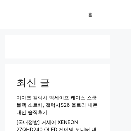
홈
최신 글
미아크 갤럭시 맥세이프 케이스 스쿱
블랙 소르베, 갤럭시S26 울트라 내돈
내산 솔직후기
[국내정발] 커세어 XENEON
27QHD240 OLED 게이밍 모니터 내